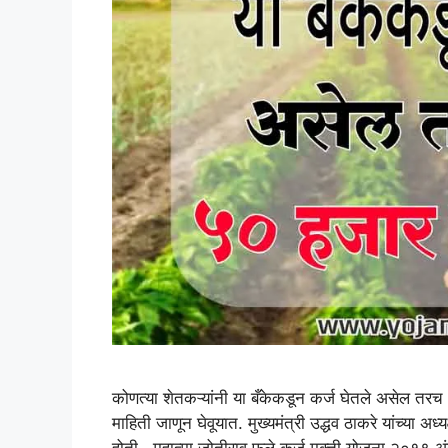
कोणत्या शेतकऱ्यांनी या बँकेकडून कर्ज घेतले असेल त
माहिती जाणून घेवूयात. मुख्यमंत्री उद्धव ठाकरे यांच्या 
होती . महात्मा जोतीराव फुले कर्ज मुक्ती योजना २०१९ अंत