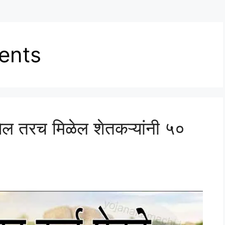
ents
सेल तरच मिळेल शेतकऱ्यांनी ५०