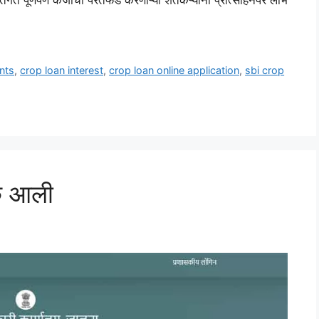
nts
,
crop loan interest
,
crop loan online application
,
sbi crop
ंक आली