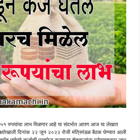
रच ५१ रुपयांचा लाभ मिळणार आहे या संदर्भात आपण आज या लेखात
अध्यक्षतेखाली दिनांक २२ जून २०२२ रोजी मंत्रिमंडळ बैठक घेण्यात आली
र्गत पूर्णपणे कर्जाची परतफेड करणाऱ्या शेतकऱ्यांना प्रोत्साहनपर लाभ