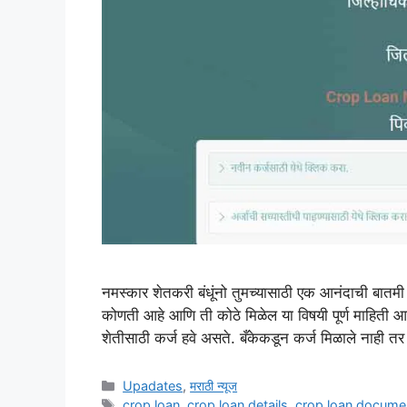
नमस्कार शेतकरी बंधूंनो तुमच्यासाठी एक आनंदाची बातम
कोणती आहे आणि ती कोठे मिळेल या विषयी पूर्ण माहिती 
शेतीसाठी कर्ज हवे असते. बँकेकडून कर्ज मिळाले नाही त
Categories
Upadates
,
मराठी न्यूज
Tags
crop loan
,
crop loan details
,
crop loan docume