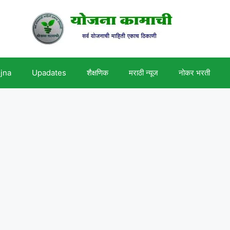
ojna
Upadates
शैक्षणिक
मराठी न्यूज
नोकर भरती