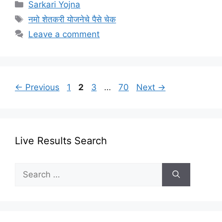
Categories
Sarkari Yojna
Tags
नमो शेतकरी योजनेचे पैसे चेक
Leave a comment
Page
Page
Page
Page
←
Previous
1
2
3
…
70
Next
→
Live Results Search
Search
for: