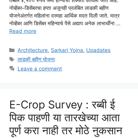
तब्बल ४,५०० रुपये जमा होण्याची शक्यता वर्तवली जात आहे.
नोव्हेंबर–डिसेंबरचा हप्ता अजूनही प्रलंबित लाडकी बहीण
योजनेअंतर्गत महिलांना दरमहा आर्थिक मदत दिली जाते. मात्र
नोव्हेंबर आणि डिसेंबर महिन्याचे पैसे अद्याप अनेक लाभार्थींना …
Read more
Categories
Architecture
,
Sarkari Yojna
,
Upadates
Tags
लाडकी बहीण योजना
Leave a comment
E-Crop Survey : रब्बी ई
पिक पाहणी या तारखेच्या आता
पूर्ण करा नाही तर मोठे नुकसान