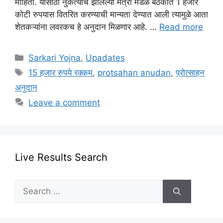
माहिती. यासाठी नुकत्याच झालेल्या मंत्री मंडळ बैठकीत 1 हजार
कोटी रुपयास वितरित करण्याची मान्यता देण्यात आली त्यामुळे आता
शेतकऱ्यांना लवरकच हे अनुदान मिळणार आहे. …
Read more
Categories
Sarkari Yojna
,
Upadates
Tags
15 हजार रुपये रक्कम
,
protsahan anudan
,
प्रोत्साहन
अनुदान
Leave a comment
Live Results Search
Search
for: