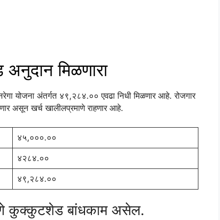
ड अनुदान मिळणारा
नरेगा योजना अंतर्गत ४९,२८४.०० एवढा निधी मिळणार आहे. रोजगार
ेणार असून खर्च खालीलप्रमाणे राहणार आहे.
४५,०००.००
४२८४.००
४९,२८४.००
णे कुक्कुटशेड बांधकाम असेल.