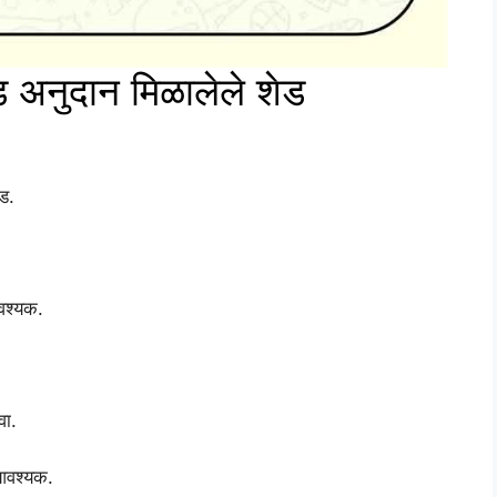
 अनुदान मिळालेले शेड
ड.
वश्यक.
वा.
 आवश्यक.