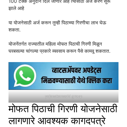
100 टक्के अनुदान दिले जाणार आहे त्यासाठी अर्ज करणे सुरू
झाले आहे
या योजनेसाठी अर्ज करून तुम्ही पिठाच्या गिरणीचा लाभ घेऊ
शकता.
योजनेंतर्गत राज्यातील महिला मोफत पिठाची गिरणी मिळून
घरबसल्या चांगल्या प्रकारे व्यवसाय करून पैसे कामवू शकतात.
yojanakamachi group
मोफत पिठाची गिरणी योजनेसाठी
लागणारे आवश्यक कागदपत्रे