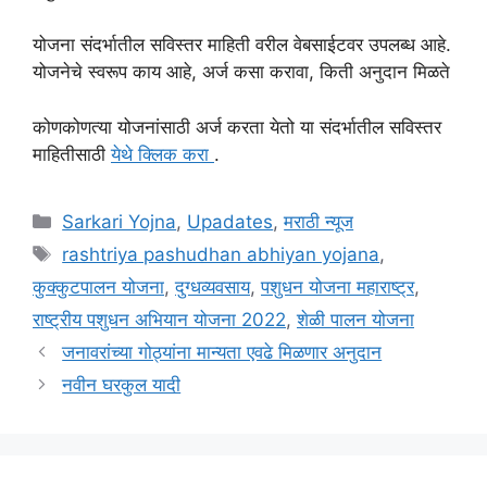
योजना संदर्भातील सविस्तर माहिती वरील वेबसाईटवर उपलब्ध आहे.
योजनेचे स्वरूप काय आहे, अर्ज कसा करावा, किती अनुदान मिळते
कोणकोणत्या योजनांसाठी अर्ज करता येतो या संदर्भातील सविस्तर
माहितीसाठी
येथे क्लिक करा
.
Categories
Sarkari Yojna
,
Upadates
,
मराठी न्यूज
Tags
rashtriya pashudhan abhiyan yojana
,
कुक्कुटपालन योजना
,
दुग्धव्यवसाय
,
पशुधन योजना महाराष्ट्र
,
राष्ट्रीय पशुधन अभियान योजना 2022
,
शेळी पालन योजना
जनावरांच्या गोठ्यांना मान्यता एवढे मिळणार अनुदान
नवीन घरकुल यादी