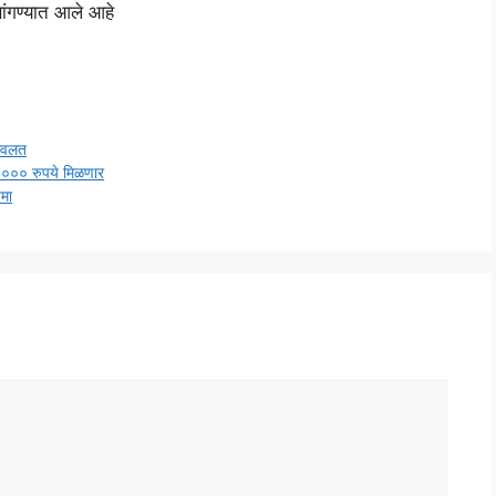
ांगण्यात आले आहे
 सवलत
०० रुपये मिळणार
मा