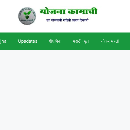
ojna
Upadates
शैक्षणिक
मराठी न्यूज
नोकर भरती