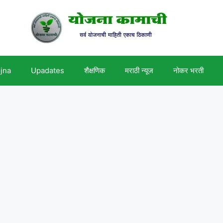
ojna
Upadates
शैक्षणिक
मराठी न्यूज
नोकर भरती