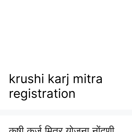
krushi karj mitra
registration
कृषी कर्ज मित्र योजना नोंदणी