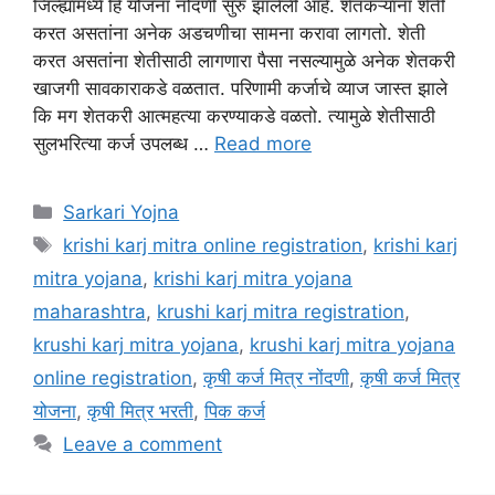
जिल्ह्यामध्ये हि योजना नोंदणी सुरु झालेली आहे. शेतकऱ्यांना शेती
करत असतांना अनेक अडचणीचा सामना करावा लागतो. शेती
करत असतांना शेतीसाठी लागणारा पैसा नसल्यामुळे अनेक शेतकरी
खाजगी सावकाराकडे वळतात. परिणामी कर्जाचे व्याज जास्त झाले
कि मग शेतकरी आत्महत्या करण्याकडे वळतो. त्यामुळे शेतीसाठी
सुलभरित्या कर्ज उपलब्ध …
Read more
Categories
Sarkari Yojna
Tags
krishi karj mitra online registration
,
krishi karj
mitra yojana
,
krishi karj mitra yojana
maharashtra
,
krushi karj mitra registration
,
krushi karj mitra yojana
,
krushi karj mitra yojana
online registration
,
कृषी कर्ज मित्र नोंदणी
,
कृषी कर्ज मित्र
योजना
,
कृषी मित्र भरती
,
पिक कर्ज
Leave a comment