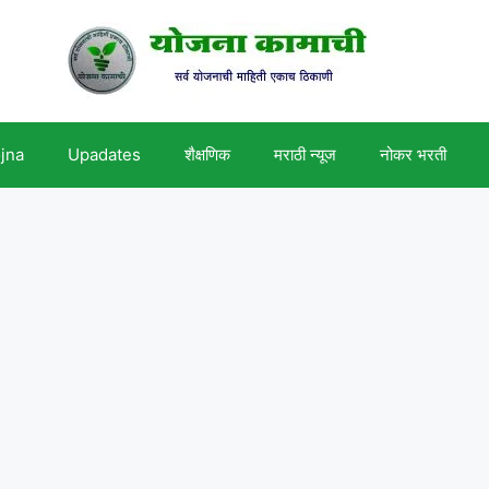
ojna
Upadates
शैक्षणिक
मराठी न्यूज
नोकर भरती