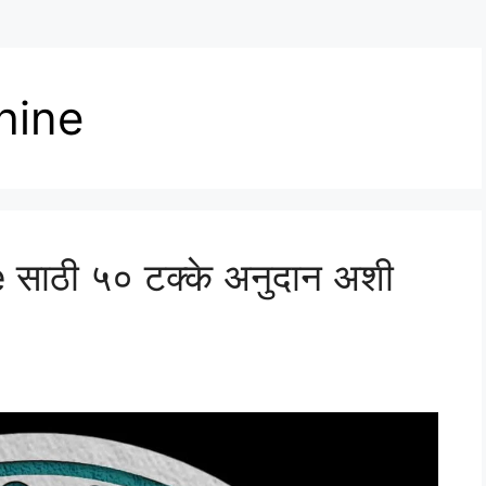
hine
साठी ५० टक्के अनुदान अशी