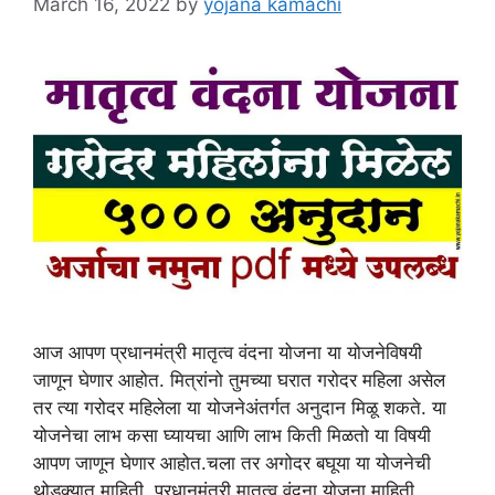
March 16, 2022
by
yojana kamachi
आज आपण प्रधानमंत्री मातृत्व वंदना योजना या योजनेविषयी
जाणून घेणार आहोत. मित्रांनो तुमच्या घरात गरोदर महिला असेल
तर त्या गरोदर महिलेला या योजनेअंतर्गत अनुदान मिळू शकते. या
योजनेचा लाभ कसा घ्यायचा आणि लाभ किती मिळतो या विषयी
आपण जाणून घेणार आहोत.चला तर अगोदर बघूया या योजनेची
थोडक्यात माहिती. प्रधानमंत्री मातृत्व वंदना योजना माहिती