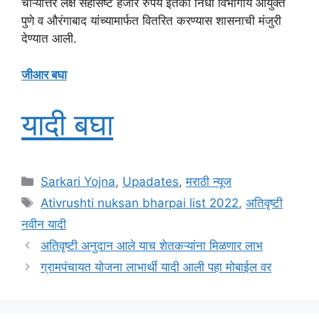
चौऱ्यात्तर लक्ष सहासष्ट हजार रुपये इतका निधी विभागीय आयुक्त
पुणे व औरंगाबाद यांच्यामार्फत वितरित करण्यास शासनाची मंजुरी
देण्यात आली.
जीआर बघा
यादी बघा
Categories
Sarkari Yojna
,
Upadates
,
मराठी न्यूज
Tags
Ativrushti nuksan bharpai list 2022
,
अतिवृष्टी
नवीन यादी
अतिवृष्टी अनुदान आले याच शेतकऱ्यांना मिळणार लाभ
ग्रामपंचायत योजना लाभार्थी यादी आली पहा मोबाईल वर