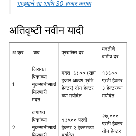
भाड्याने द्या आणि 30 हजार कमवा
अतिवृष्टी नवीन यादी
मदतीचे
अ.क्र.
बाब
प्रचलित दर
वाढीव दर
जिरायत
मदत ६८०० (सहा
१३६००
पिकाच्या
हजार आठशे प्रति
प्रती हेक्टर,
1
नुकसानीसाठी
हेक्टर) दोन हेक्टर
३ हेक्टरच्या
मिळणारी
च्या मर्यादेत
मर्यादेत
मदत
बागायत
२७,०००
पिकांच्या
१३५०० प्रती
प्रती हेक्टर
2
नुकसानीसाठी
हेक्टर २ हेक्टरच्या
तीन हेक्टर
मिळणारी
मर्यादेत