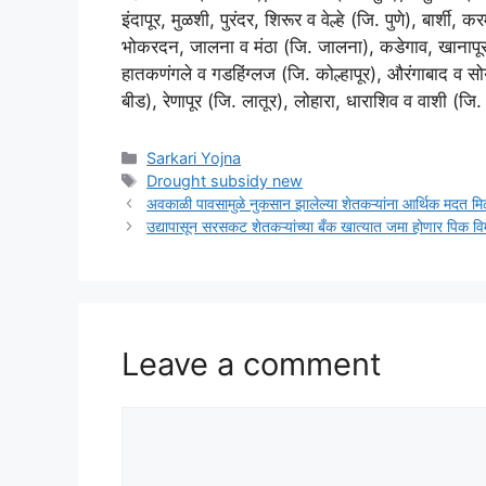
इंदापूर, मुळशी, पुरंदर, शिरूर व वेल्हे (जि. पुणे), बार्श
भोकरदन, जालना व मंठा (जि. जालना), कडेगाव, खानापूर,
हातकणंगले व गडहिंग्लज (जि. कोल्हापूर), औरंगाबाद व 
बीड), रेणापूर (जि. लातूर), लोहारा, धाराशिव व वाशी (जि
Categories
Sarkari Yojna
Tags
Drought subsidy new
अवकाळी पावसामुळे नुकसान झालेल्या शेतकऱ्यांना आर्थिक मदत 
उद्यापासून सरसकट शेतकऱ्यांच्या बँक खात्यात जमा होणार
Leave a comment
Comment