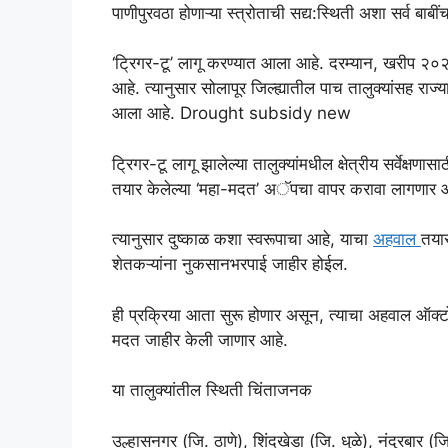
पाणीपुरवठा होणाऱ्या स्त्रोताची सद्य:स्थिती अशा सर्व बाबीं
‘ट्रिगर-टू’ लागू करण्यात आला आहे. दरम्यान, खरीप २०२३ 
आहे. त्यानुसार सोलापूर जिल्ह्यातील पाच तालुक्यांसह राज्
आला आहे. Drought subsidy new
ट्रिगर-टू लागू झालेल्या तालुक्यांमधील क्षेत्रीय सर्वेक्षणास
तयार केलेल्या ‘महा-मदत’ अॅपचा वापर करावा लागणार 
त्यानुसार दुष्काळ कशा स्वरूपाचा आहे, याचा
अहवाल
तयार
शेतकऱ्यांना नुकसानभरपाई जाहीर होईल.
ही प्रक्रिया आता सुरू होणार असून, त्याचा अहवाल ऑक
मदत जाहीर केली जाणार आहे.
या तालुक्यांतील स्थिती चिंताजनक
उल्हासनगर (जि. ठाणे), शिंदखेडा (जि. धुळे), नंदुरबार (ज