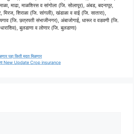
ी, करमाळा, माढा, माळशिरस व सांगोला (जि. सोलापूर), अंबड, बदनापूर,
 मिरज, शिराळा (जि. सांगली), खंडाळा व वाई (जि. सातारा),
सोयगाव (जि. छत्रपती संभाजीनगर), अंबाजोगाई, धारूर व वडवणी (जि.
. धाराशिव), बुलडाणा व लोणार (जि. बुलडाणा)
मिळणार पहा किती मदत मिळणार
 पिक विमा New Update Crop insurance