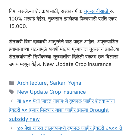
विमा नसलेल्या शेतकर्‍यांसाठी, सरकार पीक
नुकसानीसाठी
रु.
100% भरपाई देईल. नुकसान झालेल्या पिकासाठी प्रति एकर
15,000.
शेतकरी विमा दाव्याची आतुरतेने वाट पाहत आहेत. अप्रत्याशित
हवामानाच्या घटनांमुळे यावर्षी मोठ्या प्रमाणात नुकसान झालेल्या
शेतकर्‍यांसाठी डिसेंबरच्या सुरुवातीस दिलेली रक्कम एक दिलासा
उपाय म्हणून येईल. New Update Crop insurance
Categories
Architecture
,
Sarkari Yojna
Tags
New Update Crop insurance
या ४०० पेक्षा जास्त गावामध्ये दुष्काळ जाहीर शेतकऱ्यांना
हेक्टरी ५० हजार मिळणार याद्या जाहीर झाल्या Drought
subsidy new
४० पेक्षा जास्त तालुक्यांमध्ये दुष्काळ जाहीर हेक्टरी ८५०० ते