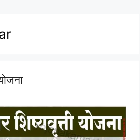
ar
 योजना