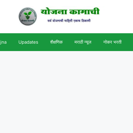
ojna
Upadates
शैक्षणिक
मराठी न्यूज
नोकर भरती