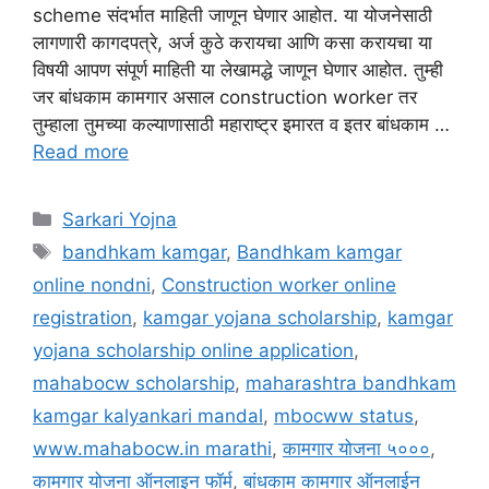
scheme संदर्भात माहिती जाणून घेणार आहोत. या योजनेसाठी
लागणारी कागदपत्रे, अर्ज कुठे करायचा आणि कसा करायचा या
विषयी आपण संपूर्ण माहिती या लेखामद्धे जाणून घेणार आहोत. तुम्ही
जर बांधकाम कामगार असाल construction worker तर
तुम्हाला तुमच्या कल्याणासाठी महाराष्ट्र इमारत व इतर बांधकाम …
Read more
Categories
Sarkari Yojna
Tags
bandhkam kamgar
,
Bandhkam kamgar
online nondni
,
Construction worker online
registration
,
kamgar yojana scholarship
,
kamgar
yojana scholarship online application
,
mahabocw scholarship
,
maharashtra bandhkam
kamgar kalyankari mandal
,
mbocww status
,
www.mahabocw.in marathi
,
कामगार योजना ५०००
,
कामगार योजना ऑनलाइन फॉर्म
,
बांधकाम कामगार ऑनलाईन