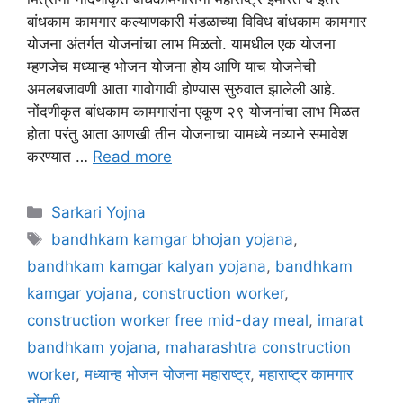
बांधकाम कामगार कल्याणकारी मंडळाच्या विविध बांधकाम कामगार
योजना अंतर्गत योजनांचा लाभ मिळतो. यामधील एक योजना
म्हणजेच मध्यान्ह भोजन योजना होय आणि याच योजनेची
अमलबजावणी आता गावोगावी होण्यास सुरुवात झालेली आहे.
नोंदणीकृत बांधकाम कामगारांना एकूण २९ योजनांचा लाभ मिळत
होता परंतु आता आणखी तीन योजनाचा यामध्ये नव्याने समावेश
करण्यात …
Read more
Categories
Sarkari Yojna
Tags
bandhkam kamgar bhojan yojana
,
bandhkam kamgar kalyan yojana
,
bandhkam
kamgar yojana
,
construction worker
,
construction worker free mid-day meal
,
imarat
bandhkam yojana
,
maharashtra construction
worker
,
मध्यान्ह भोजन योजना महाराष्ट्र
,
महाराष्ट्र कामगार
नोंदणी