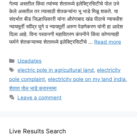
गेल्या असतील किंवा त्यांच्या शेतामध्ये इलेक्ट्रिसिटीचे पोल उभे
केले असतील तर त्यासाठी शेतकऱ्यांना भू भाडे मिळू शकते. या
संदर्भात बीड जिल्हाधिकारी यांना औरंगाबाद खंड पीठाचे न्यायधीश
न्यायमूर्ती रवींद्र घुगे व न्यायमूर्ती अरुण पेडणेकरण यांनी हा आदेश
दिला आहे. विना परवानगी महावितरण कंपनीने किंवा कोणत्याही
फर्मने शेतकऱ्याच्या शेतामध्ये इलेक्ट्रिसिटीचे …
Read more
Categories
Upadates
Tags
electric pole in agricultural land
,
electricity
pole complaint
,
electricity pole on my land india
,
शेतात पोल भाडे करारनामा
Leave a comment
Live Results Search