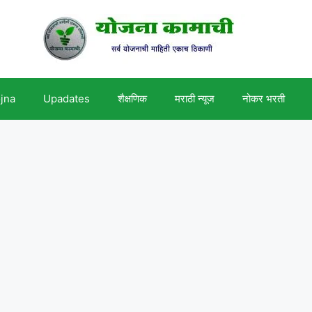
ojna
Upadates
शैक्षणिक
मराठी न्यूज
नोकर भरती