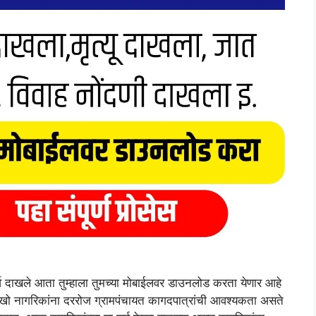
ाखले आता तुम्हाला तुमच्या मोबाईलवर डाउनलोड करता येणार आहे
 लाखो नागरिकांना दररोज ग्रामपंचायत कागदपात्रांची आवश्यकता असते