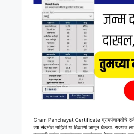
Gram Panchayat Certificate ग्रामपंचायतीचे सर्व द
त्या संदर्भात माहिती या ठिकाणी जाणून घेऊया. राज्यात