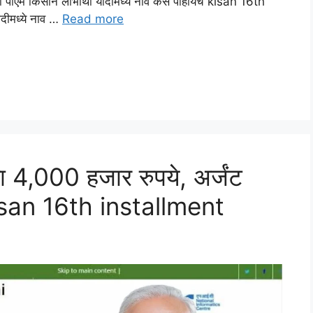
्या पीएम किसान लाभार्थी यादीमध्ये नाव कसे पाहायचे kisan 16th
ादीमध्ये नाव …
Read more
ा 4,000 हजार रुपये, अर्जंट
isan 16th installment