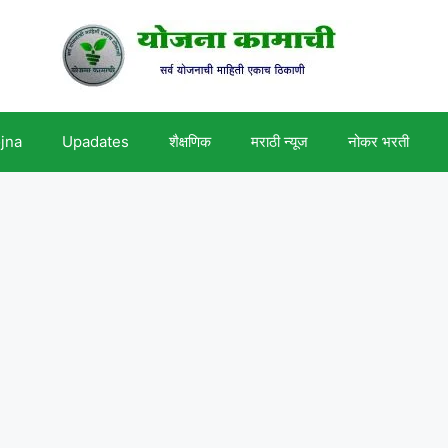
ojna
Upadates
शैक्षणिक
मराठी न्यूज
नोकर भरती