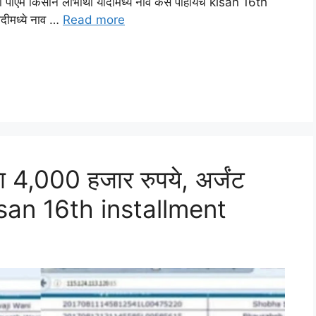
्या पीएम किसान लाभार्थी यादीमध्ये नाव कसे पाहायचे kisan 16th
ादीमध्ये नाव …
Read more
ा 4,000 हजार रुपये, अर्जंट
isan 16th installment