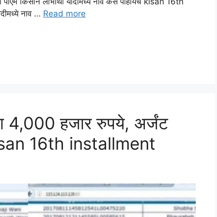
्या पीएम किसान लाभार्थी यादीमध्ये नाव कसे पाहायचे kisan 16th
ादीमध्ये नाव …
Read more
ा 4,000 हजार रुपये, अर्जंट
isan 16th installment