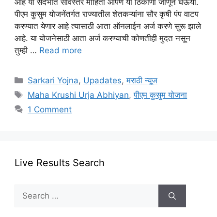
आहे या संदर्भात सविस्तर माहिती आपण या ठिकाणी जाणून घेऊया.
पीएम कुसुम योजनेंतर्गत राज्यातील शेतकऱ्यांना सौर कृषी पंप वाटप
करण्यात येणार आहे त्यासाठी आता ऑनलाईन अर्ज करणे सुरू झाले
आहे. या योजनेसाठी आता अर्ज करण्याची कोणतीही मुदत नसून
तुम्ही …
Read more
Categories
Sarkari Yojna
,
Upadates
,
मराठी न्यूज
Tags
Maha Krushi Urja Abhiyan
,
पीएम कुसुम योजना
1 Comment
Live Results Search
Search
for: