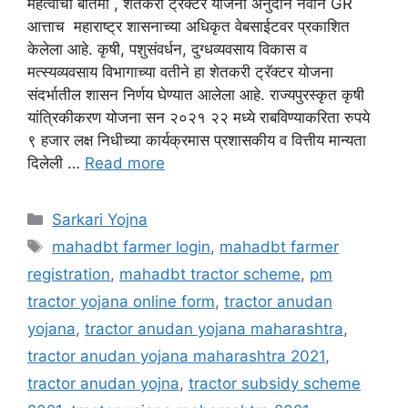
महत्वाची बातमी , शेतकरी ट्रॅक्टर योजना अनुदान नवीन GR
आत्ताच महाराष्ट्र शासनाच्या अधिकृत वेबसाईटवर प्रकाशित
केलेला आहे. कृषी, पशुसंवर्धन, दुग्धव्यवसाय विकास व
मत्स्यव्यवसाय विभागाच्या वतीने हा शेतकरी ट्रॅक्टर योजना
संदर्भातील शासन निर्णय घेण्यात आलेला आहे. राज्यपुरस्कृत कृषी
यांत्रिकीकरण योजना सन २०२१ २२ मध्ये राबविण्याकरिता रुपये
९ हजार लक्ष निधीच्या कार्यक्रमास प्रशासकीय व वित्तीय मान्यता
दिलेली …
Read more
Categories
Sarkari Yojna
Tags
mahadbt farmer login
,
mahadbt farmer
registration
,
mahadbt tractor scheme
,
pm
tractor yojana online form
,
tractor anudan
yojana
,
tractor anudan yojana maharashtra
,
tractor anudan yojana maharashtra 2021
,
tractor anudan yojna
,
tractor subsidy scheme