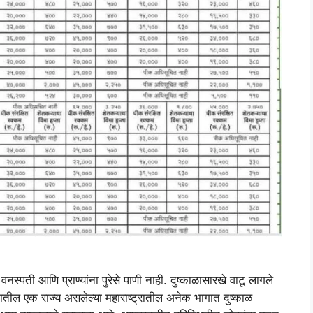
्पती आणि प्राण्यांना पुरेसे पाणी नाही. दुष्काळासारखे वाटू लागले
तातील एक राज्य असलेल्या महाराष्ट्रातील अनेक भागात दुष्काळ