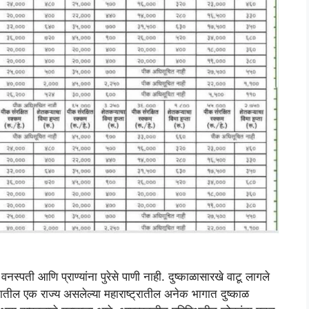
्पती आणि प्राण्यांना पुरेसे पाणी नाही. दुष्काळासारखे वाटू लागले
तातील एक राज्य असलेल्या महाराष्ट्रातील अनेक भागात दुष्काळ