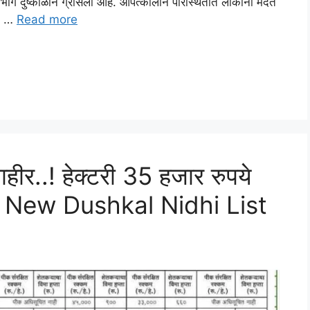
 भाग दुष्काळाने ग्रासला आहे. आपत्कालीन परिस्थितीत लोकांना मदत
ात …
Read more
 जाहीर..! हेक्टरी 35 हजार रुपये
पहा New Dushkal Nidhi List