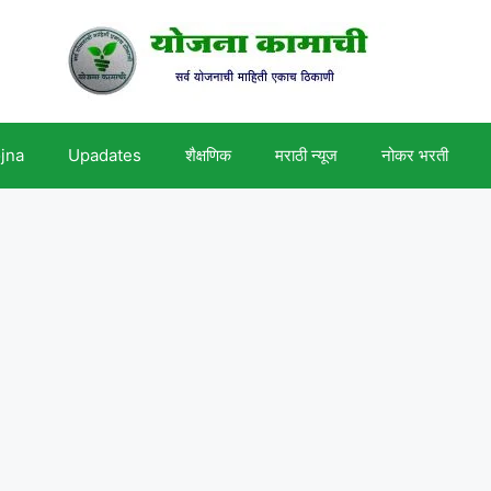
ojna
Upadates
शैक्षणिक
मराठी न्यूज
नोकर भरती