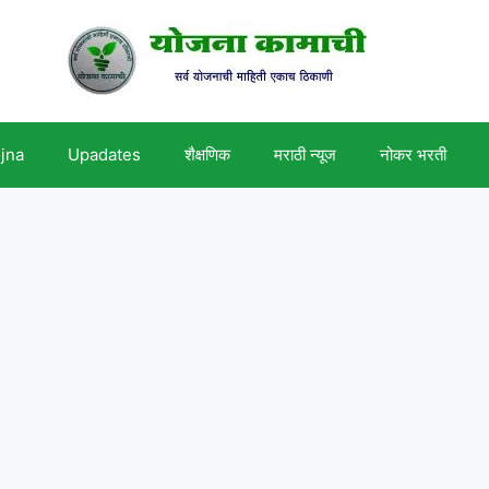
ojna
Upadates
शैक्षणिक
मराठी न्यूज
नोकर भरती