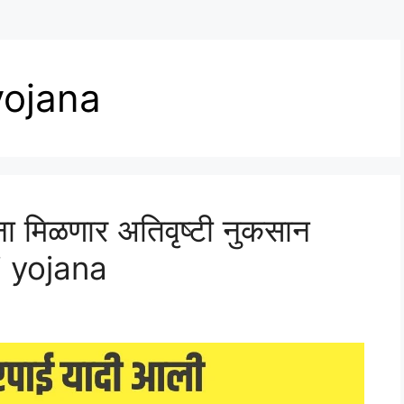
yojana
ंना मिळणार अतिवृष्टी नुकसान
i yojana