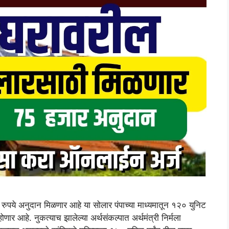
ये अनुदान मिळणार आहे या सोलार पंपाच्या माध्यमातून १२० युनिट
णार आहे. नुकत्याच झालेल्या अर्थसंकल्पात अर्थमंत्री निर्मला