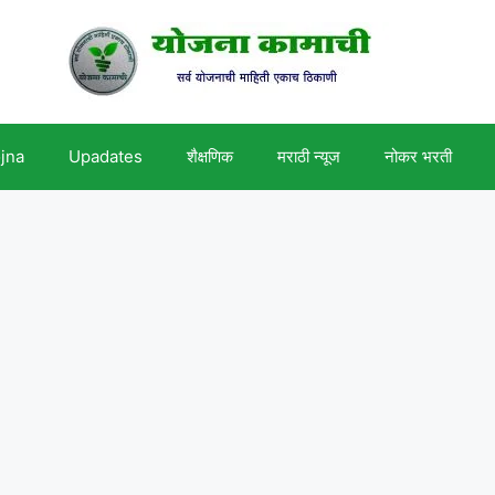
ojna
Upadates
शैक्षणिक
मराठी न्यूज
नोकर भरती