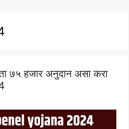
4
आता ७५ हजार अनुदान असा करा
4