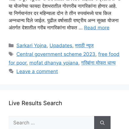
या योजनेचा फायदा देशभरातील गोरगरीब नागरिकांना होणार आहे.
या निर्णयानंतर दर महिन्याला दोन ते तीन रुपयांमध्ये पाच किल
अन्नधान्य दिले जाईल. पुढील वर्षासाठी राष्ट्रीय अन्न सुरक्षा योजना
अंतर्गत देशातील गरीब नागरिकांना मोफत …
Read more
Categories
Sarkari Yojna
,
Upadates
,
मराठी न्यूज
Tags
Central government scheme 2023
,
free food
for poor
,
mofat dhanya yojana
,
गरिबांना मोफत धान्य
Leave a comment
Live Results Search
Search
for: