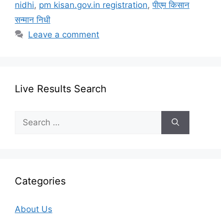
nidhi
,
pm kisan.gov.in registration
,
पीएम किसान
सन्मान निधी
Leave a comment
Live Results Search
Search
for:
Categories
About Us