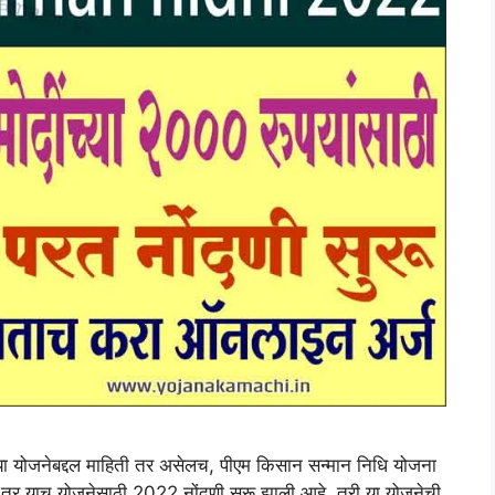
 योजनेबद्दल माहिती तर असेलच, पीएम किसान सन्मान निधि योजना
ा तर याच योजनेसाठी 2022 नोंदणी सुरू झाली आहे. तरी या योजनेची