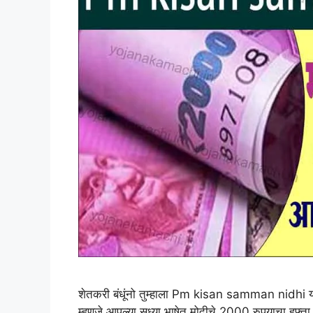
शेतकरी बंधूंनो तुम्हाला Pm kisan samman nidhi या
म्हणजे आपल्या सध्या भाषेत मोदीचे 2000 रुपयाचा हफ्त