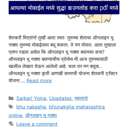
शेतकरी मित्रांनो तुम्ही आता स्वतः तुमच्या शेताचा ऑनलाइन भू
नक्शा तुमच्या मोबाईलवर बघू शकता. ते पण मोफत. आता तुम्हाला
प्रश्न पडला असेल कि ऑनलाइन भू नक्शा बघायचा कस?
ऑनलाइन भू नक्शा बघण्याचीच प्रोसेस मी आज तुमच्यासाठी
खालील लेखात घेऊन आलेलो आहे. चला तर मग बघूया..
ऑनलाइन भू नक्शा कृती आणखी कामाची योजना शेतकरी ट्रॅक्टर
योजना …
Read more
Categories
Sarkari Yojna
,
Upadates
,
महत्वाचे
Tags
bhu nakasha
,
bhunaksha maharashtra
online
,
ऑनलाइन भू नक्शा
Leave a comment