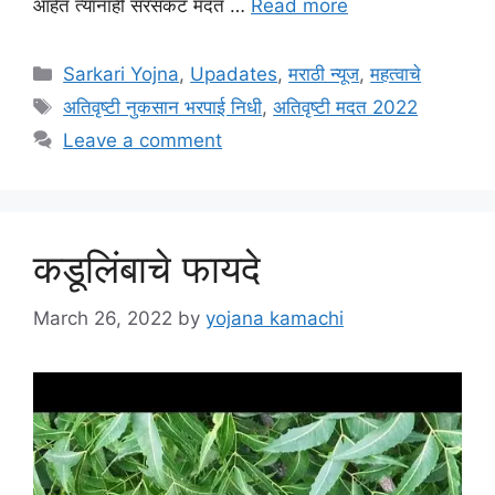
आहेत त्यांनाही सरसकट मदत …
Read more
Categories
Sarkari Yojna
,
Upadates
,
मराठी न्यूज
,
महत्वाचे
Tags
अतिवृष्टी नुकसान भरपाई निधी
,
अतिवृष्टी मदत 2022
Leave a comment
कडूलिंबाचे फायदे
March 26, 2022
by
yojana kamachi